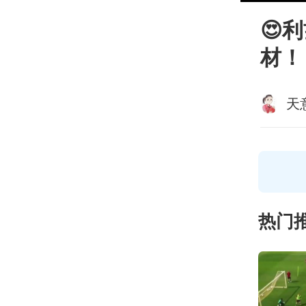
😍
材！
天
热门