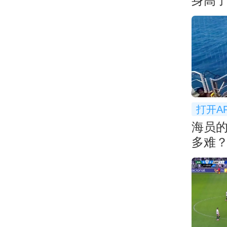
身高
👀
打开A
海员
多难