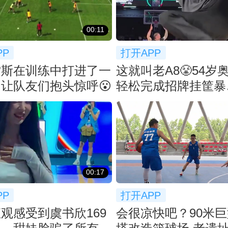
00:11
PP
打开APP
雷斯在训练中打进了一
这就叫老A8😤54岁
让队友们抱头惊呼😮
轻松完成招牌挂筐暴
扣！！！
00:17
PP
打开APP
观感受到虞书欣169
会很凉快吧？90米