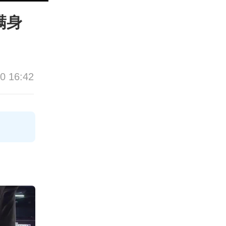
满身
0 16:42