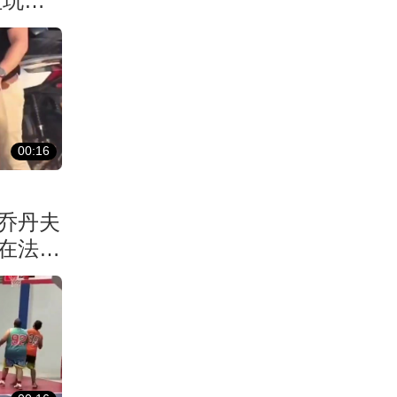
址玩出
00:16
乔丹夫
在法国