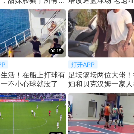
了，甜妹脸骗了所有人
塔改造篮球场 老遗
新潮流！
00:15
PP
打开APP
的生活！在船上打球有
足坛篮坛两位大佬！
？一不小心球就没了
妇和贝克汉姆一家人
一起聚餐