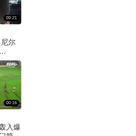
00:21
奥尼尔
00:16
轰入爆