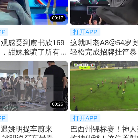
00:17
PP
打开APP
观感受到虞书欣169
这就叫老A8😤54岁
了，甜妹脸骗了所有人
轻松完成招牌挂筐暴
扣！！！
00:25
PP
打开APP
偶遇姚明提车蔚来
巴西州锦标赛！神人