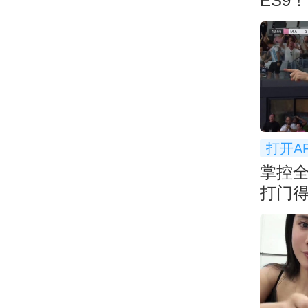
ES9
空间：
打开A
掌控
打门得
扩大