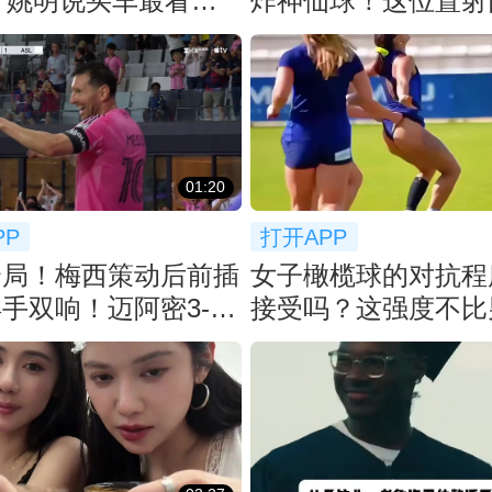
！ 姚明说买车最看重
炸神仙球！这位置射
等了2月
不讲道理！
01:20
PP
打开APP
全局！梅西策动后前插
女子橄榄球的对抗程
手双响！迈阿密3-1
接受吗？这强度不比
比分！
吧？👀