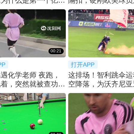
尔为什么是第一个亿元
隔扣，硬刚欧美球员
！
篮。
00:21
PP
打开APP
遇化学老师 夜跑，
这排场！智利跳伞运
侃着，突然就被查功
空降落，为沃齐尼亚

洛科洛球衣