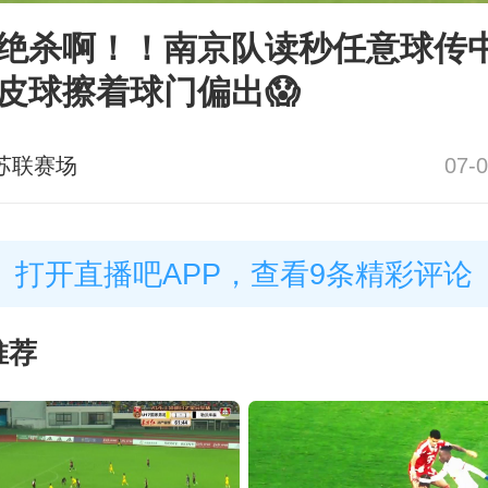
绝杀啊！！南京队读秒任意球传
皮球擦着球门偏出😱
苏联赛场
07-0
打开直播吧APP，查看9条精彩评论
推荐