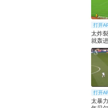
打开A
太炸
就轰进
超太
打开A
太暴