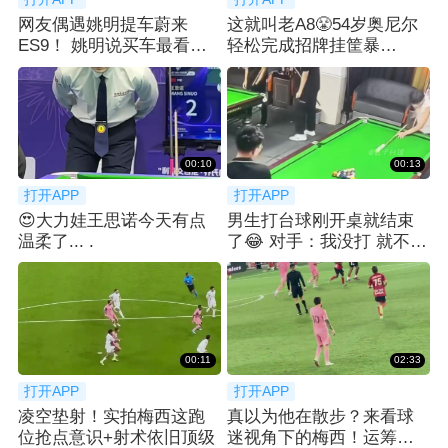
网友偶遇姚明提车蔚来
这就叫老A8😤54岁奥尼尔
ES9！ 姚明说买车最看重
轻松完成招牌挂筐暴
空间：等了2月
扣！！！
00:10
00:13
打开APP
打开APP
😍大力娃王思诺今天有点
男生打台球刚开桌就结束
温柔了... .
了😂 对手：我没打 就不
AA了.....
00:11
02:33
打开APP
打开APP
凌空垫射！实拍梅西这跑
真以为他在散步？来看球
位抢点意识+射术依旧顶级
迷视角下的梅西！运筹帷