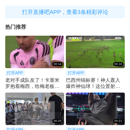
打开直播吧APP，查看3条精彩评论
热门推荐
00:14
00:16
打开APP
打开APP
老对手成队友了！卡塞米
巴西州锦标赛！神人轰入
罗抱着梅西，给梅老板整
爆炸神仙球！这位置射门
笑了😂
简直不讲道理！
00:25
00:21
打开APP
打开APP