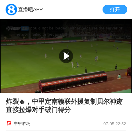
打开
直播吧APP
This
is
a
The media could not be loaded, either because the server or
modal
window.
network failed or because the format is not supported.
炸裂🔥，中甲定南赣联外援复制贝尔神迹
直接拉爆对手破门得分
中甲赛场
07-05 22:52