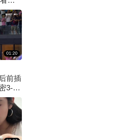
最看重
01:20
后前插
3-1