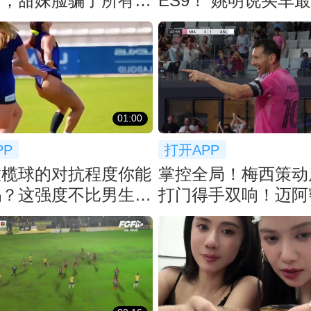
了，甜妹脸骗了所有人
ES9！ 姚明说买车
空间：等了2月
01:00
PP
打开APP
橄榄球的对抗程度你能
掌控全局！梅西策动
吗？这强度不比男生差
打门得手双响！迈阿密

扩大比分！