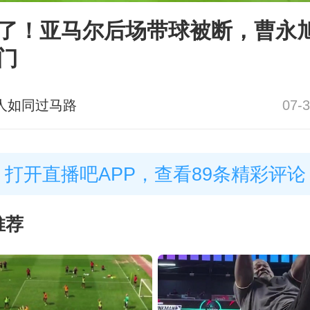
了！亚马尔后场带球被断，曹永
门
人如同过马路
07-3
打开直播吧APP，查看89条精彩评论
推荐