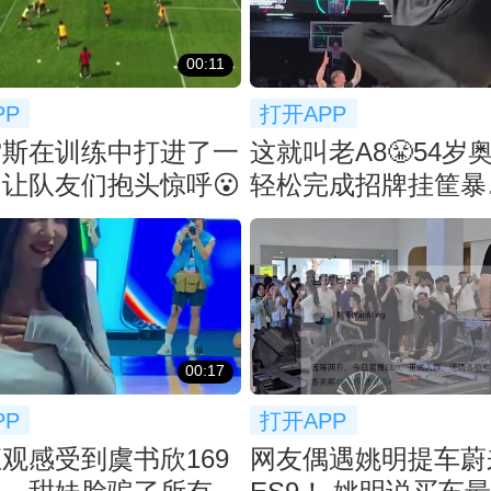
00:11
PP
打开APP
雷斯在训练中打进了一
这就叫老A8😤54岁
让队友们抱头惊呼😮
轻松完成招牌挂筐暴
扣！！！
00:17
PP
打开APP
观感受到虞书欣169
网友偶遇姚明提车蔚