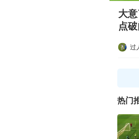
大意
点破
过
热门