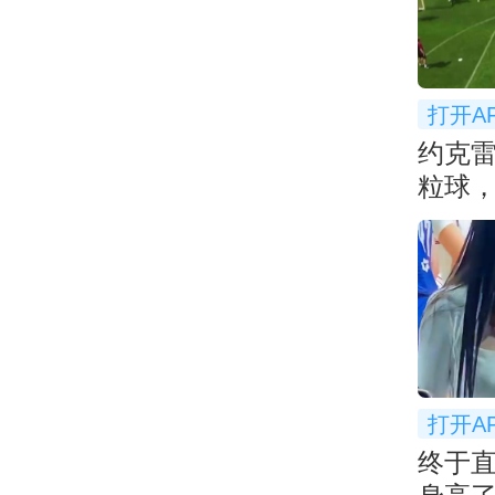
打开A
约克
粒球，
打开A
终于直