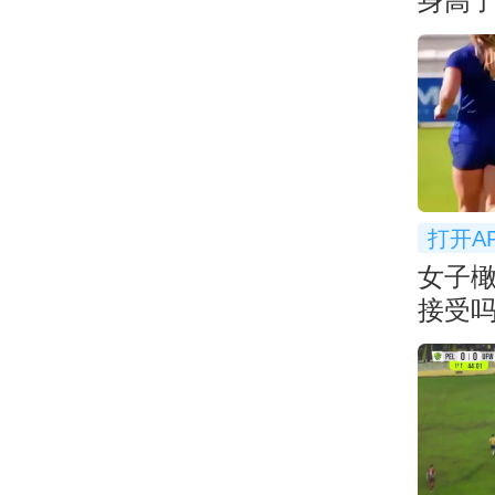
身高
👀
打开A
女子
接受
吧？