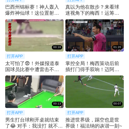
巴西州锦标赛！神人轰入
真以为他在散步？来看球
爆炸神仙球！这位置射门
迷视角下的梅西！运筹帷
简直不讲道理！
幄之中~
00:16
01:20
打开APP
打开APP
太可怕了😨！外媒报道泰
掌控全局！梅西策动后前
国球员比赛中遭雷击不幸
插打门得手双响！迈阿密3-
去世
1扩大比分！
00:13
00:07
打开APP
打开APP
男生打台球刚开桌就结束
推进世界级，踢空也是世
了😂 对手：我没打 就不
界级！福法纳的诙谐一刻~