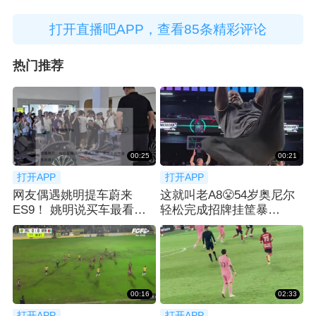
打开直播吧APP，查看85条精彩评论
热门推荐
00:25
00:21
打开APP
打开APP
网友偶遇姚明提车蔚来
这就叫老A8😤54岁奥尼尔
ES9！ 姚明说买车最看重
轻松完成招牌挂筐暴
空间：等了2月
扣！！！
00:16
02:33
打开APP
打开APP