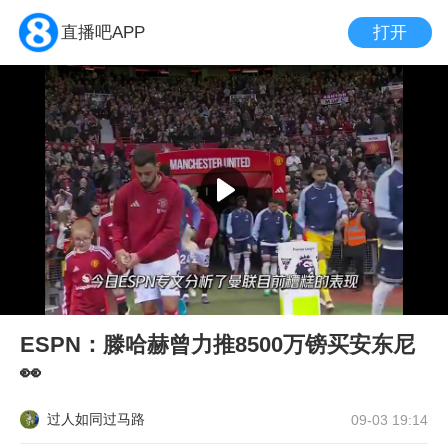
打开
直播吧APP
ESPN：滕哈赫曾力推8500万镑买安东尼
👀
过人如同过马路
09-03 19:14