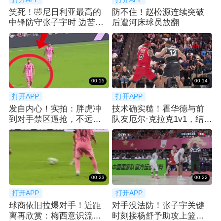
笑死！🤣尼日利亚最高的
防不住！赵松源连续突破
中锋防守张子宇时 边苦笑
后遭河床球员放翻
边弃防
00:15
00:14
打开APP
打开APP
发自内心！实拍：胖虎冲
技术确实糙！霍华德与前
到对手禁区逼抢，不远处
队友厄尔·克拉克1v1，结果
梅西微笑送上掌声
被直接防下
00:23
00:22
打开APP
打开APP
球商依旧拉爆对手！近距
对手没法防！张子宇关键
离再欣赏：梅西意识流跑
时刻接杨舒予助攻上篮打