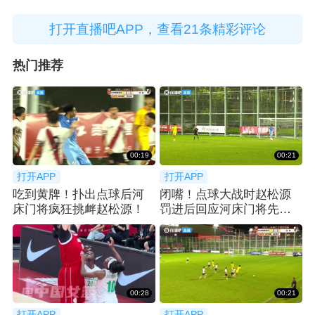
打开直播吧APP，查看21条精彩评论
热门推荐
00:19
00:21
打开APP
打开APP
吃到黄牌！扑出点球后河
闭嘴！点球大战时赵松源
床门将疯狂挑衅赵松源！
罚进后回应河床门将先前
的挑衅
00:28
00:21
打开APP
打开APP