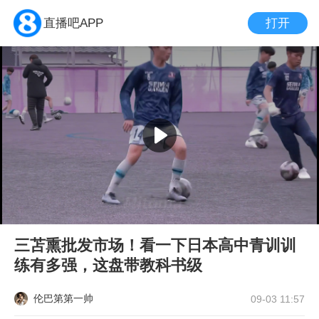
打开
直播吧APP
三苫熏批发市场！看一下日本高中青训训
练有多强，这盘带教科书级
伦巴第第一帅
09-03 11:57