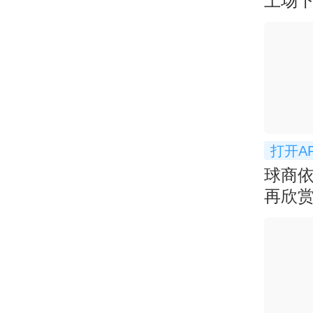
上场下
打开A
球商
再欣
停球