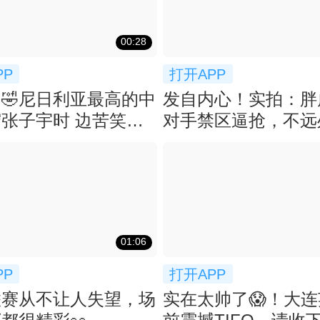
00:28
PP
打开APP
🤣尼日利亚最高的中
发自内心！实拍：胖
张子宇时 边苦笑边
对手禁区逼抢，不远
微笑送上掌声
01:06
PP
打开APP
联赛从不让人失望，场
实在太帅了😱！大