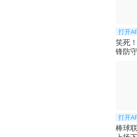
打开A
笑死！
锋防守
弃防
打开A
棒球