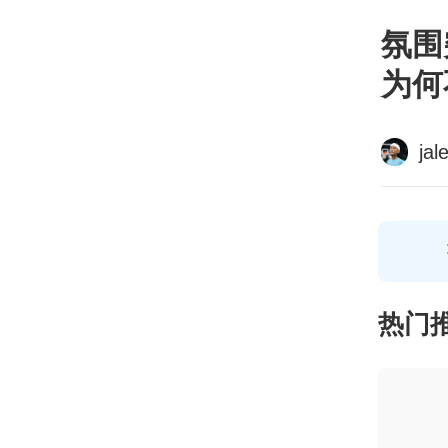
氛围
为何
jal
热门