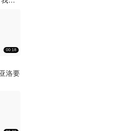
下我的
00:18
亚洛要