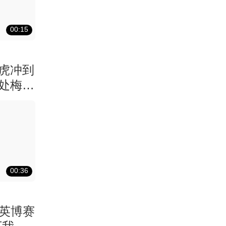
00:15
虎冲到
处梅西
00:36
连英博赛