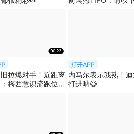
都很精彩👀
前震撼TIFO，请收
膝盖
00:23
PP
打开APP
依旧拉爆对手！近距离
内马尔表示我熟！迪
赏：梅西意识流跑位不
打进呐😅
垫射破门