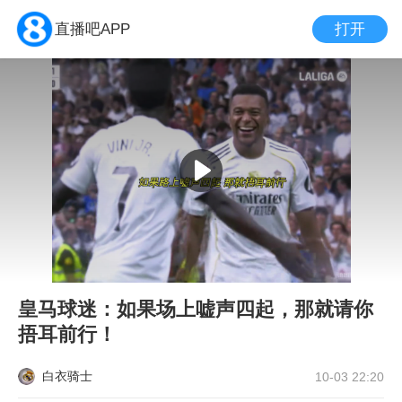
打开
直播吧APP
皇马球迷：如果场上嘘声四起，那就请你
捂耳前行！
白衣骑士
10-03 22:20