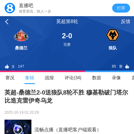
直播吧
体育资讯，快人一步
英超第8轮
反馈
2-0
完赛
桑德兰
狼队
147
85
赛况
集锦
战报
评论(34)
数据
录像
英超-桑德兰2-0送狼队8轮不胜 穆基勒破门塔尔
比造克雷伊奇乌龙
2025-10-19 01:20:29
流畅点播（直播吧客户端观看）