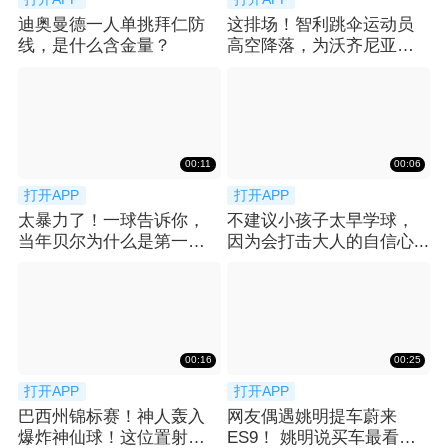
迪奥曼德一人单挑拜仁防
这排场！智利跳伞运动员
线，是什么含金量？
高空降落，为沃齐尼亚送
上科洛科洛球衣
00:11
00:06
打开APP
打开APP
太暴力了！一球告诉你，
不建议小孩子太早学球，
当年贝尔为什么是第一个
因为会打击大人的自信心...
亿元先生！
00:16
00:25
打开APP
打开APP
巴西州锦标赛！神人轰入
网友偶遇姚明提车蔚来
爆炸神仙球！这位置射门
ES9！ 姚明说买车最看重