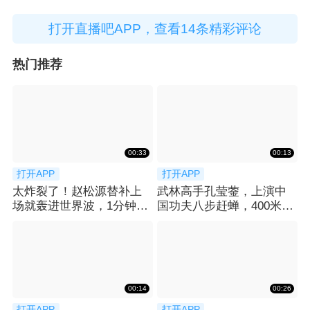
打开直播吧APP，查看14条精彩评论
热门推荐
00:33
00:13
打开APP
打开APP
太炸裂了！赵松源替补上
武林高手孔莹蓥，上演中
场就轰进世界波，1分钟2
国功夫八步赶蝉，400米栏
球反超太猛了
拿下冠军！
00:14
00:26
打开APP
打开APP