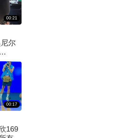
00:21
奥尼尔
00:17
169