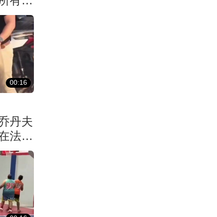
所有人
00:16
乔丹夫
在法国