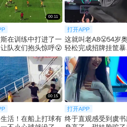
00:11
PP
打开APP
雷斯在训练中打进了一
这就叫老A8😤54岁
让队友们抱头惊呼😮
轻松完成招牌挂筐暴
扣！！！
00:15
PP
打开APP
的生活！在船上打球有
终于直观感受到虞书欣