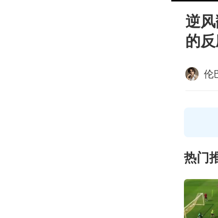
逆风
的反
伦
热门