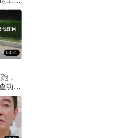
送上科
00:21
夜跑，
查功