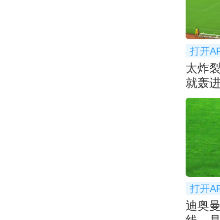
打开A
太炸
就轰进
超太
打开A
迪奥