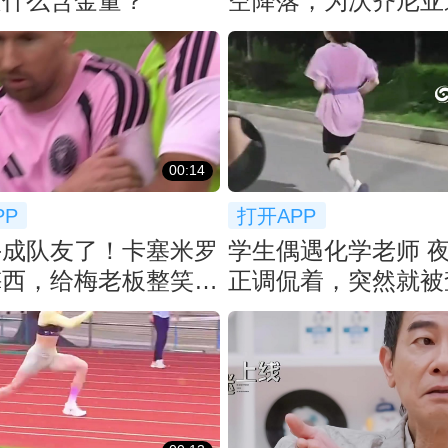
是什么含金量？
空降落，为沃齐尼亚
洛科洛球衣
00:14
PP
打开APP
手成队友了！卡塞米罗
学生偶遇化学老师 
梅西，给梅老板整笑了
正调侃着，突然就被
课... 😂