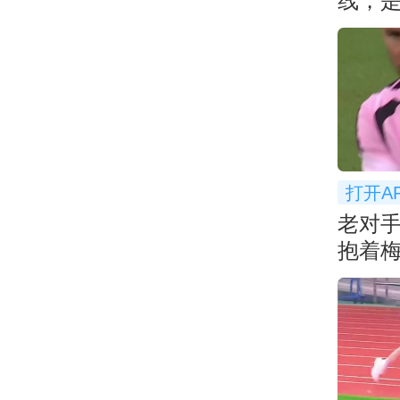
线，
打开A
老对
抱着
😂