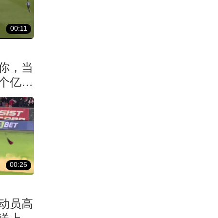
00:11
你，当
个亿元
00:26
动员高