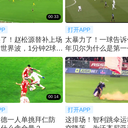
00:33
PP
打开APP
裂了！赵松源替补上场
太暴力了！一球告诉
世界波，1分钟2球反
年贝尔为什么是第一
猛了
先生！
00:14
PP
打开APP
曼德一人单挑拜仁防
这排场！智利跳伞运