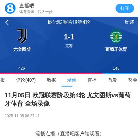
直播吧
体育资讯，快人一步
欧冠联赛阶段第4轮
反馈
1-1
完赛
尤文图斯
葡萄牙体育
426
148
战报
评论(407)
数据
录像
直播
首发
奖金
11月05日 欧冠联赛阶段第4轮 尤文图斯vs葡萄
牙体育 全场录像
2025-11-05 06:27:41
流畅点播（直播吧客户端观看）