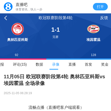
直播吧
体育资讯，快人一步
欧冠联赛阶段第4轮
反馈
1-1
完赛
奥林匹亚科斯
埃因霍温
92
128
战报
评论(15)
数据
录像
直播
首发
奖金
11月05日 欧冠联赛阶段第4轮 奥林匹亚科斯vs
埃因霍温 全场录像
2025-11-05 06:28:19
流畅点播（直播吧客户端观看）