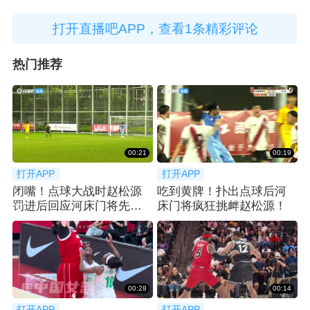
打开直播吧APP，查看1条精彩评论
热门推荐
00:21
00:19
打开APP
打开APP
闭嘴！点球大战时赵松源
吃到黄牌！扑出点球后河
罚进后回应河床门将先前
床门将疯狂挑衅赵松源！
的挑衅
00:28
00:14
打开APP
打开APP