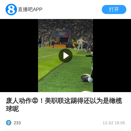
打开
直播吧APP
废人动作😡！美职联这踢得还以为是橄榄
球呢
233
12-02 18:05