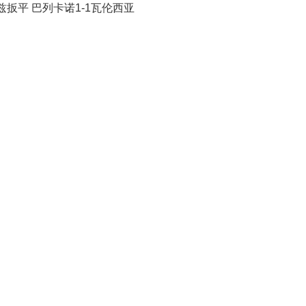
兹扳平 巴列卡诺1-1瓦伦西亚