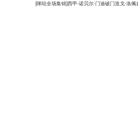
[咪咕全场集锦]西甲-诺贝尔·门迪破门迭戈·洛佩