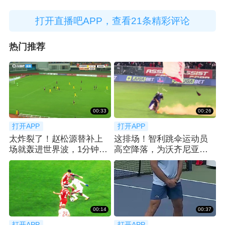
打开直播吧APP，查看21条精彩评论
热门推荐
00:33
00:26
打开APP
打开APP
太炸裂了！赵松源替补上
这排场！智利跳伞运动员
场就轰进世界波，1分钟2
高空降落，为沃齐尼亚送
球反超太猛了
上科洛科洛球衣
00:14
00:37
打开APP
打开APP