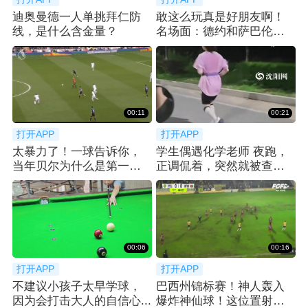
迪奥曼德一人单挑拜仁防
敢这么玩真是好朋友啊！
线，是什么含金量？
名场面：德约和萨巴伦卡
的另类技巧挑战！
00:11
00:21
打开APP
打开APP
太暴力了！一球告诉你，
学生偶遇化学老师 夜跑，
当年贝尔为什么是第一个
正调侃着，突然就被查功
亿元先生！
课... 😂
00:06
00:16
打开APP
打开APP
不建议小孩子太早学球，
巴西州锦标赛！神人轰入
因为会打击大人的自信心...
爆炸神仙球！这位置射门