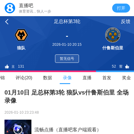
直播吧
体育资讯，快人一步
足总杯第3轮
反馈
-
2026-01-10 20:15
狼队
什鲁斯伯里
暂无信号
131
52
集锦
评论(20)
数据
录像
直播
首发
奖金
01月10日 足总杯第3轮 狼队vs什鲁斯伯里 全场
录像
2026-01-10 23:23:48
流畅点播（直播吧客户端观看）