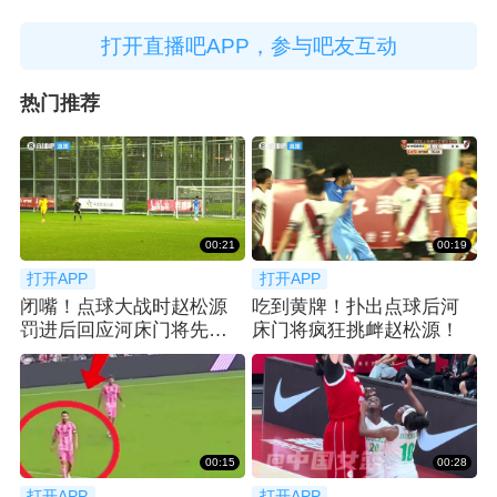
打开直播吧APP，参与吧友互动
热门推荐
00:21
00:19
打开APP
打开APP
闭嘴！点球大战时赵松源
吃到黄牌！扑出点球后河
罚进后回应河床门将先前
床门将疯狂挑衅赵松源！
的挑衅
00:15
00:28
打开APP
打开APP