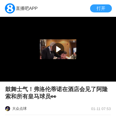
打开
直播吧APP
鼓舞士气！弗洛伦蒂诺在酒店会见了阿隆
索和所有皇马球员👀
大众点球
01-11 07:53