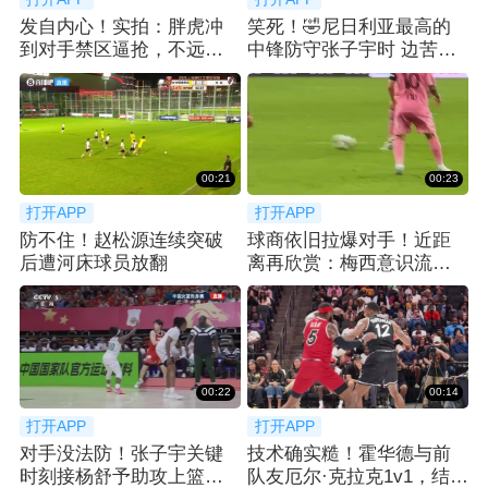
发自内心！实拍：胖虎冲
笑死！🤣尼日利亚最高的
到对手禁区逼抢，不远处
中锋防守张子宇时 边苦笑
梅西微笑送上掌声
边弃防
00:21
00:23
打开APP
打开APP
防不住！赵松源连续突破
球商依旧拉爆对手！近距
后遭河床球员放翻
离再欣赏：梅西意识流跑
位不停球垫射破门
00:22
00:14
打开APP
打开APP
对手没法防！张子宇关键
技术确实糙！霍华德与前
时刻接杨舒予助攻上篮打
队友厄尔·克拉克1v1，结果