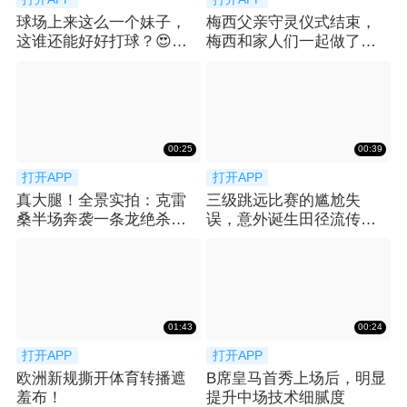
球场上来这么一个妹子，
梅西父亲守灵仪式结束，
这谁还能好好打球？😍宿
梅西和家人们一起做了最
命君表示：国外也喜欢这
后的告别
种摆拍？
00:25
00:39
打开APP
打开APP
真大腿！全景实拍：克雷
三级跳远比赛的尴尬失
桑半场奔袭一条龙绝杀，
误，意外诞生田径流传许
瞬间引爆济南奥体
久的搞笑传奇瞬间
01:43
00:24
打开APP
打开APP
欧洲新规撕开体育转播遮
B席皇马首秀上场后，明显
羞布！
提升中场技术细腻度