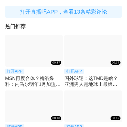
打开直播吧APP，查看13条精彩评论
热门推荐
00:37
00:17
打开APP
打开APP
MSN再度合体？梅洛爆
国外球迷：这TMD是啥？
料：内马尔明年1月加盟迈
亚洲男人是地球上最娘炮
阿密国际😮
的？
00:18
00:09
打开APP
打开APP