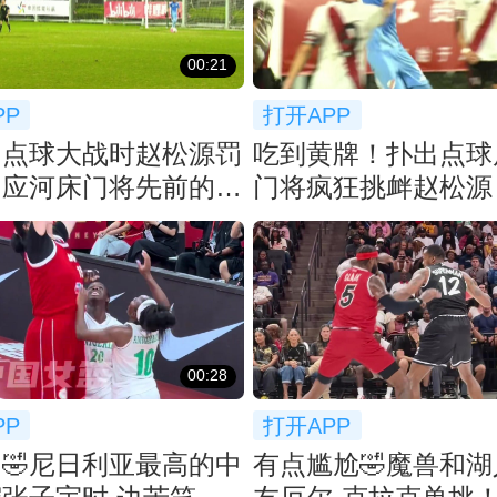
00:21
PP
打开APP
！点球大战时赵松源罚
吃到黄牌！扑出点球
回应河床门将先前的挑
门将疯狂挑衅赵松源
00:28
PP
打开APP
🤣尼日利亚最高的中
有点尴尬🤣魔兽和