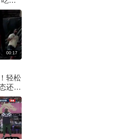
！吃了
00:17
！轻松
状态还能