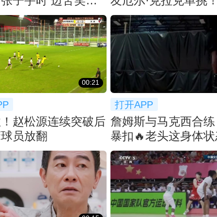
张子宇时 边苦笑边
友厄尔·克拉克单挑
个大帽！
00:21
PP
打开APP
住！赵松源连续突破后
詹姆斯与马克西合练
床球员放翻
暴扣🔥老头这身体
打好久吧！