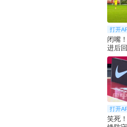
打开A
闭嘴
进后
衅
打开A
笑死！