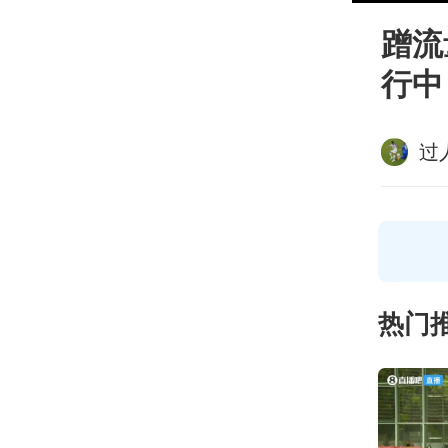
蹭流
行中
过
热门