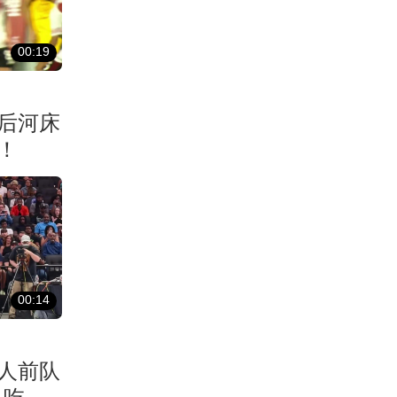
00:19
后河床
！
00:14
湖人前队