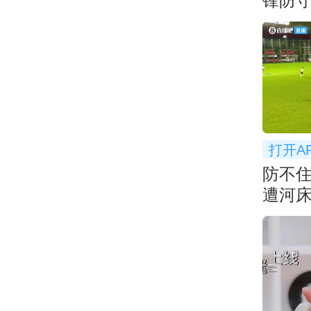
锋防守
弃防
打开A
防不
遭河