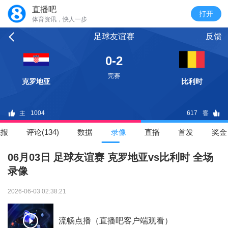
直播吧
体育资讯，快人一步
足球友谊赛
反馈
0-2
完赛
克罗地亚
比利时
1004
617
战报
评论(134)
数据
录像
直播
首发
奖金
06月03日 足球友谊赛 克罗地亚vs比利时 全场
录像
2026-06-03 02:38:21
流畅点播（直播吧客户端观看）