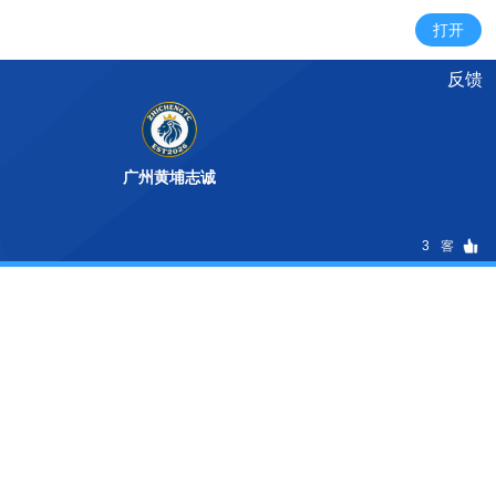
反馈
广州黄埔志诚
3