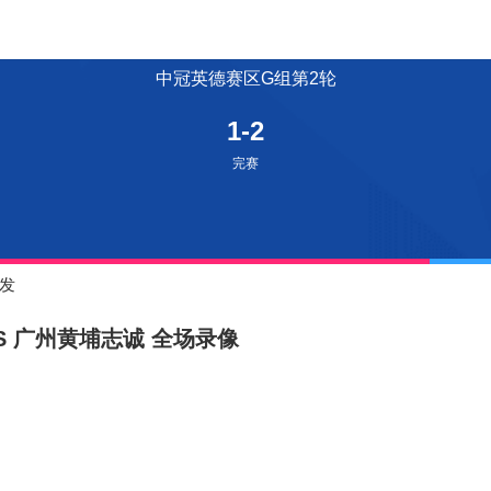
中冠英德赛区G组第2轮
1-2
完赛
发
VS 广州黄埔志诚 全场录像