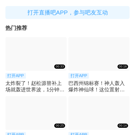
打开直播吧APP，参与吧友互动
热门推荐
00:33
00:16
打开APP
打开APP
太炸裂了！赵松源替补上
巴西州锦标赛！神人轰入
场就轰进世界波，1分钟2
爆炸神仙球！这位置射门
球反超太猛了
简直不讲道理！
00:25
00:14
打开APP
打开APP