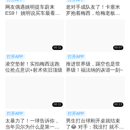
网友偶遇姚明提车蔚来
老对手成队友了！卡塞米
ES9！ 姚明说买车最看重
罗抱着梅西，给梅老板整
空间：等了2月
笑了😂
00:11
00:07
打开APP
打开APP
凌空垫射！实拍梅西这跑
推进世界级，踢空也是世
位抢点意识+射术依旧顶级
界级！福法纳的诙谐一刻~
00:11
00:13
打开APP
打开APP
太暴力了！一球告诉你，
男生打台球刚开桌就结束
当年贝尔为什么是第一个
了😂 对手：我没打 就不