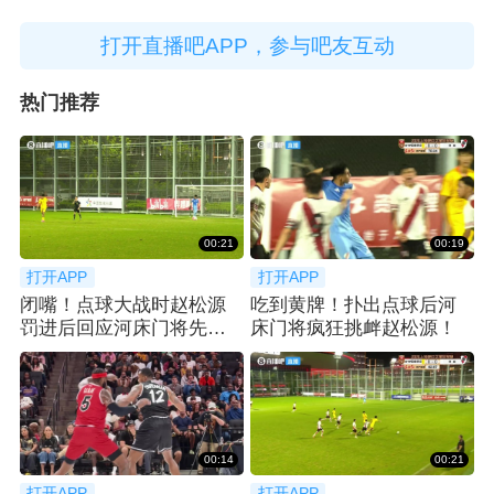
打开直播吧APP，参与吧友互动
热门推荐
00:21
00:19
打开APP
打开APP
闭嘴！点球大战时赵松源
吃到黄牌！扑出点球后河
罚进后回应河床门将先前
床门将疯狂挑衅赵松源！
的挑衅
00:14
00:21
打开APP
打开APP