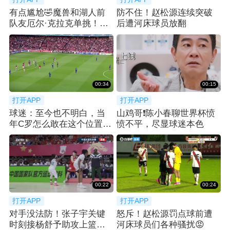
有点尴尬🤣魔兽和湖人前
防不住！赵松源连续突破
队友厄尔·克拉克单挑！吃
后遭河床球员放翻
了个大帽！
00:34
00:15
打开APP
打开APP
球迷：至今也不明白，当
山鸡哥❗️陈小春聊世界杯愤
年C罗怎么敢在这个位置直
愤不平，尽显球迷本色
接射门
00:22
00:24
打开APP
打开APP
对手没法防！张子宇关键
怒斥！赵松源罚点球前遭
时刻接杨舒予助攻上篮打
河床球员们各种骚扰😡