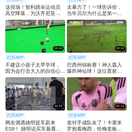
这排场！智利跳伞运动员
太暴力了！一球告诉你，
高空降落，为沃齐尼亚送
当年贝尔为什么是第一个
上科洛科洛球衣
亿元先生！
00:06
00:16
打开APP
打开APP
不建议小孩子太早学球，
巴西州锦标赛！神人轰入
因为会打击大人的自信心...
爆炸神仙球！这位置射门
简直不讲道理！
00:25
00:14
打开APP
打开APP
网友偶遇姚明提车蔚来
老对手成队友了！卡塞米
ES9！ 姚明说买车最看重
罗抱着梅西，给梅老板整