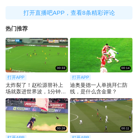
打开直播吧APP，查看8条精彩评论
热门推荐
00:33
00:14
打开APP
打开APP
太炸裂了！赵松源替补上
迪奥曼德一人单挑拜仁防
场就轰进世界波，1分钟2
线，是什么含金量？
球反超太猛了
00:26
00:11
打开APP
打开APP