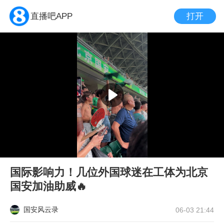
打开
直播吧APP
国际影响力！几位外国球迷在工体为北京
国安加油助威🔥
国安风云录
06-03 21:44