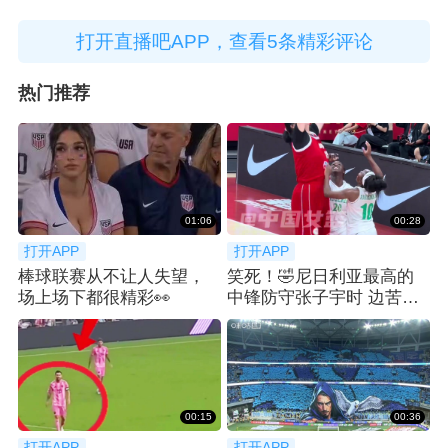
打开直播吧APP，查看5条精彩评论
热门推荐
01:06
00:28
打开APP
打开APP
棒球联赛从不让人失望，
笑死！🤣尼日利亚最高的
场上场下都很精彩👀
中锋防守张子宇时 边苦笑
边弃防
00:15
00:36
打开APP
打开APP