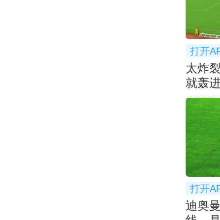
打开A
太炸
就轰进
超太
打开A
迪奥