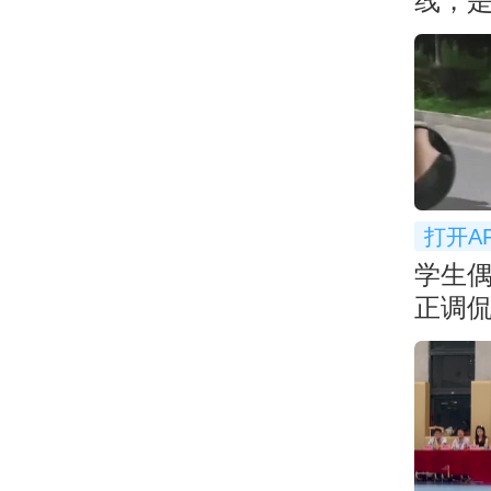
线，
打开A
学生偶
正调
课... 