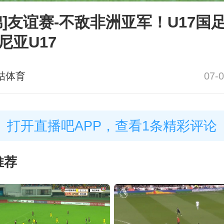
锦]友谊赛-不敌非洲亚军！U17国足0
尼亚U17
咕体育
07-0
打开直播吧APP，查看1条精彩评论
推荐