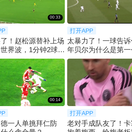
00:33
PP
打开APP
裂了！赵松源替补上场
太暴力了！一球告诉
世界波，1分钟2球反
年贝尔为什么是第一
猛了
先生！
00:14
PP
打开APP
曼德一人单挑拜仁防
老对手成队友了！卡