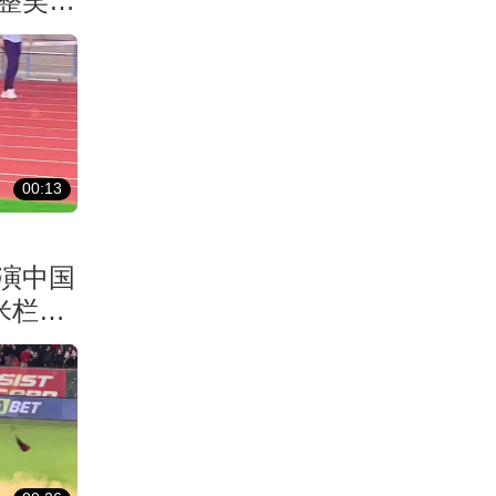
整笑了
00:13
演中国
米栏拿