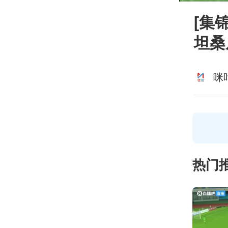
[集
坦桑
咪
热门