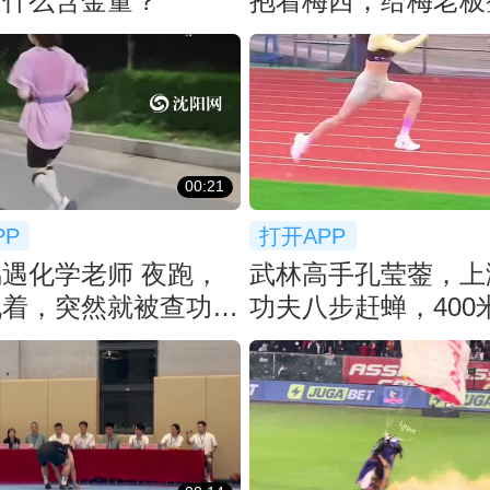
是什么含金量？
抱着梅西，给梅老板
😂
00:21
PP
打开APP
遇化学老师 夜跑，
武林高手孔莹蓥，上
侃着，突然就被查功
功夫八步赶蝉，400

下冠军！