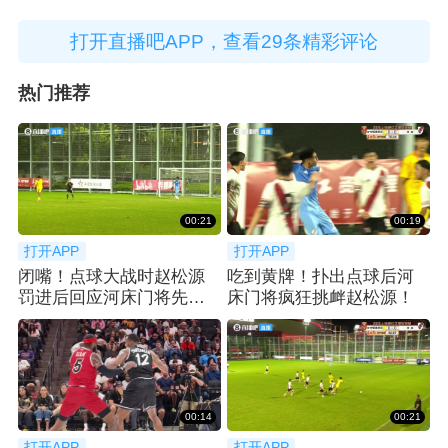
打开直播吧APP，查看29条精彩评论
热门推荐
00:21
00:19
打开APP
打开APP
闭嘴！点球大战时赵松源
吃到黄牌！扑出点球后河
罚进后回应河床门将先前
床门将疯狂挑衅赵松源！
的挑衅
00:14
00:21
打开APP
打开APP