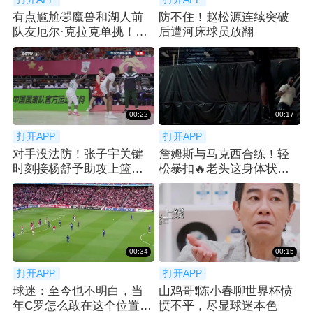
有点尴尬🤣魔兽和湖人前
防不住！赵松源连续突破
队友厄尔·克拉克单挑！吃
后遭河床球员放翻
了个大帽！
00:22
00:17
打开APP
打开APP
对手没法防！张子宇关键
詹姆斯与马克西合练！轻
时刻接杨舒予助攻上篮打
松暴扣🔥老头这身体状态
进，基本杀死比赛
还能打好久吧！
00:34
00:15
打开APP
打开APP
球迷：至今也不明白，当
山鸡哥❗️陈小春聊世界杯愤
年C罗怎么敢在这个位置直
愤不平，尽显球迷本色