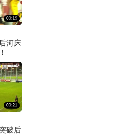
00:19
后河床
！
00:21
突破后