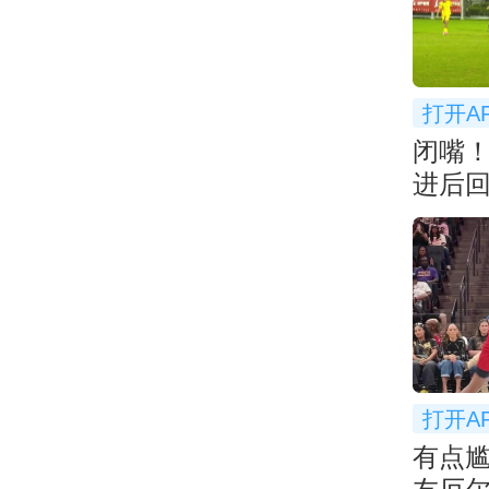
打开A
闭嘴
进后
衅
打开A
有点尴