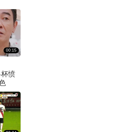
00:15
界杯愤
色