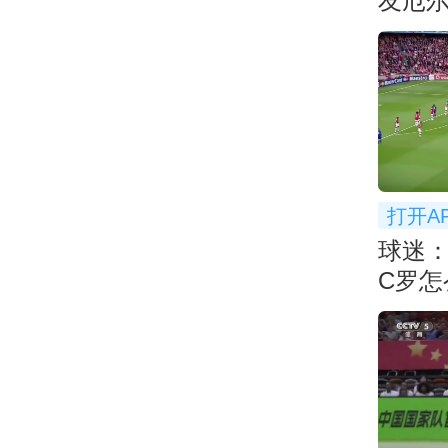
友厄尔
个大
打开A
球迷
C罗怎
射门