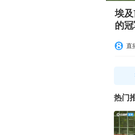
埃及
的冠
直
热门