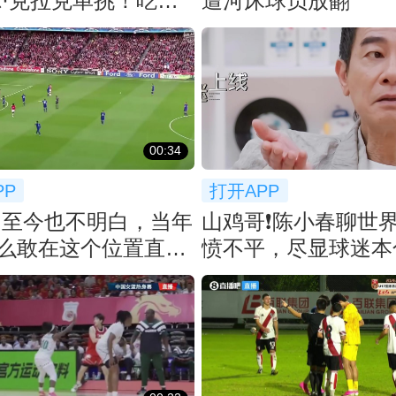
·克拉克单挑！吃了
遭河床球员放翻
帽！
00:34
PP
打开APP
：至今也不明白，当年
山鸡哥❗️陈小春聊世
么敢在这个位置直接
愤不平，尽显球迷本