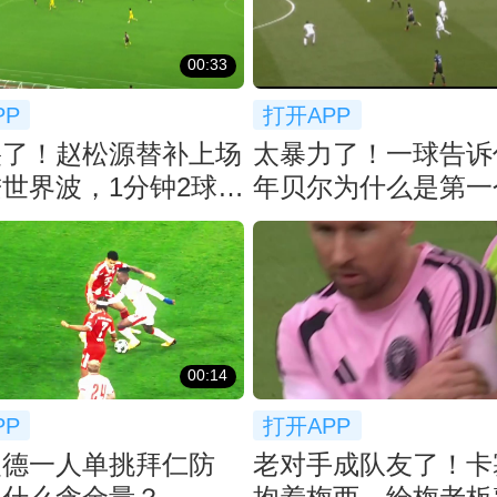
00:33
PP
打开APP
裂了！赵松源替补上场
太暴力了！一球告诉
世界波，1分钟2球反
年贝尔为什么是第一
猛了
先生！
00:14
PP
打开APP
曼德一人单挑拜仁防
老对手成队友了！卡