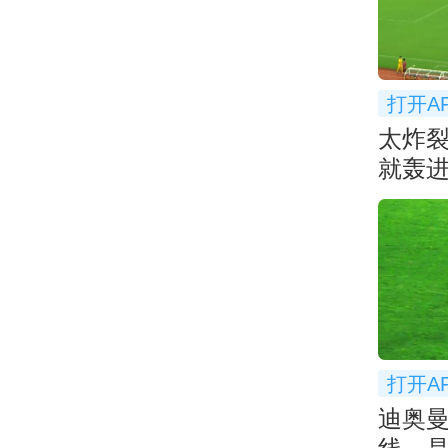
打开A
太炸
就轰进
超太
打开A
迪奥