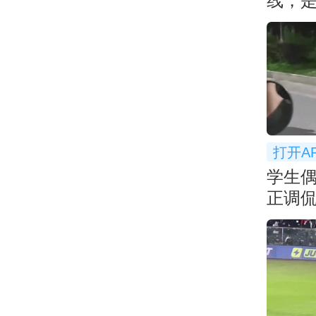
线，
打开A
学生偶
正调
课... 