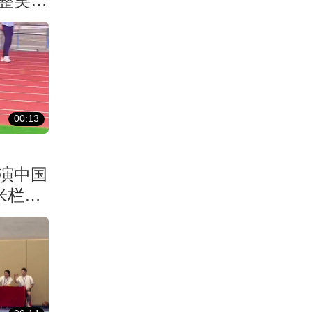
整笑了
00:13
演中国
米栏拿