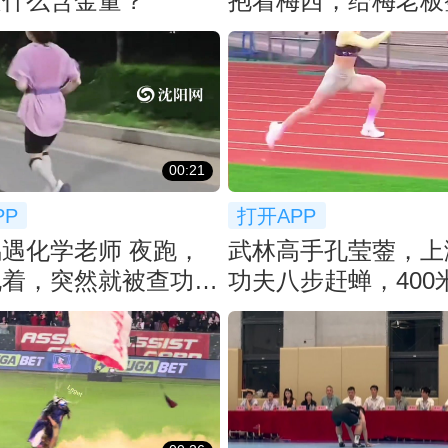
是什么含金量？
抱着梅西，给梅老板
😂
00:21
PP
打开APP
遇化学老师 夜跑，
武林高手孔莹蓥，上
侃着，突然就被查功
功夫八步赶蝉，400

下冠军！