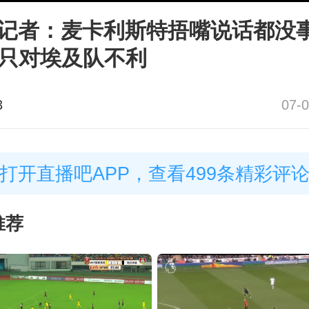
记者：麦卡利斯特捂嘴说话都没
R只对埃及队不利
3
07-0
打开直播吧APP，查看499条精彩评
推荐