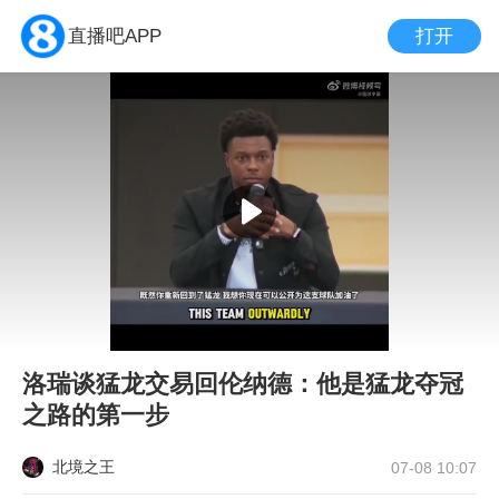
打开
直播吧APP
洛瑞谈猛龙交易回伦纳德：他是猛龙夺冠
之路的第一步
北境之王
07-08 10:07