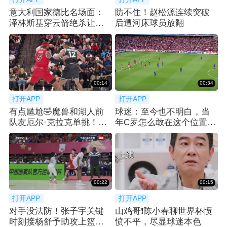
意大利国家德比名场面：
防不住！赵松源连续突破
泽林斯基穿云箭绝杀让齐
后遭河床球员放翻
沃激动怒扔水瓶
00:14
00:34
打开APP
打开APP
有点尴尬🤣魔兽和湖人前
球迷：至今也不明白，当
队友厄尔·克拉克单挑！吃
年C罗怎么敢在这个位置直
了个大帽！
接射门
00:22
00:15
打开APP
打开APP
对手没法防！张子宇关键
山鸡哥❗️陈小春聊世界杯愤
时刻接杨舒予助攻上篮打
愤不平，尽显球迷本色