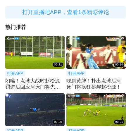
打开直播吧APP，查看1条精彩评论
热门推荐
00:21
00:19
打开APP
打开APP
闭嘴！点球大战时赵松源
吃到黄牌！扑出点球后河
罚进后回应河床门将先前
床门将疯狂挑衅赵松源！
的挑衅
00:26
00:21
打开APP
打开APP