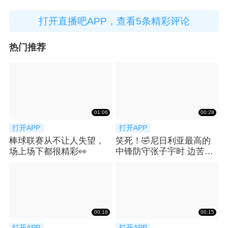
打开直播吧APP，查看5条精彩评论
热门推荐
01:06
00:28
打开APP
打开APP
棒球联赛从不让人失望，
笑死！🤣尼日利亚最高的
场上场下都很精彩👀
中锋防守张子宇时 边苦笑
边弃防
00:18
00:15
打开APP
打开APP