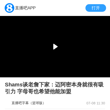
打开
直播吧APP
Shams谈老詹下家：迈阿密本身就很有吸
引力 字母哥也希望他能加盟
直播吧字幕（篮球版）
07-08 11:30