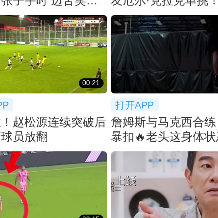
张子宇时 边苦笑边
友厄尔·克拉克单挑
个大帽！
00:21
PP
打开APP
住！赵松源连续突破后
詹姆斯与马克西合练
床球员放翻
暴扣🔥老头这身体
打好久吧！