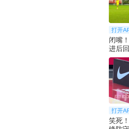
打开A
闭嘴
进后
衅
打开A
笑死！