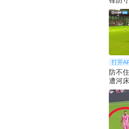
锋防守
弃防
打开A
防不
遭河