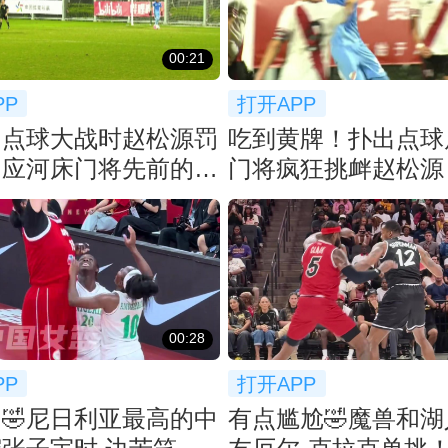
00:21
PP
打开APP
！点球大战时赵松源罚
吃到黄牌！扑出点球
回应河床门将先前的挑
门将疯狂挑衅赵松源
00:28
PP
打开APP
🤣尼日利亚最高的中
有点尴尬🤣魔兽和