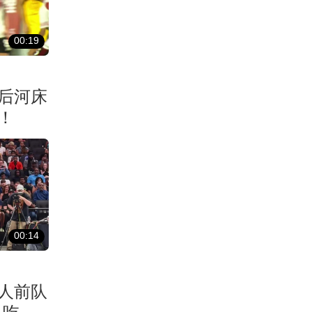
00:19
后河床
！
00:14
湖人前队