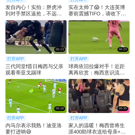
发自内心！实拍：胖虎冲
实在太帅了😱！大连英博
到对手禁区逼抢，不远处
赛前震撼TIFO，请收下我
梅西微笑送上掌声
的膝盖
00:13
00:23
打开APP
打开APP
三代同堂❗️昔日梅西与父亲
球商依旧拉爆对手！近距
观看蒂亚戈踢球
离再欣赏：梅西意识流跑
位不停球垫射破门
00:18
00:35
打开APP
打开APP
内马尔表示我熟！迪亚洛
家人的温暖！梅西曾将生
要打进呐😅
涯400助球衣送给母亲+一