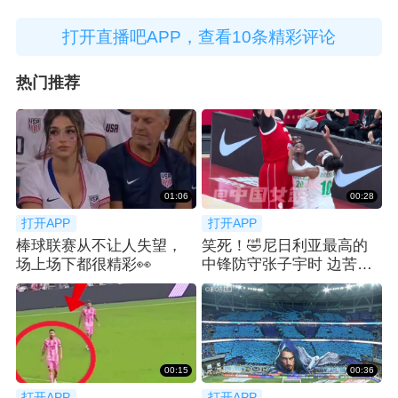
打开直播吧APP，查看10条精彩评论
热门推荐
01:06
00:28
打开APP
打开APP
棒球联赛从不让人失望，
笑死！🤣尼日利亚最高的
场上场下都很精彩👀
中锋防守张子宇时 边苦笑
边弃防
00:15
00:36
打开APP
打开APP