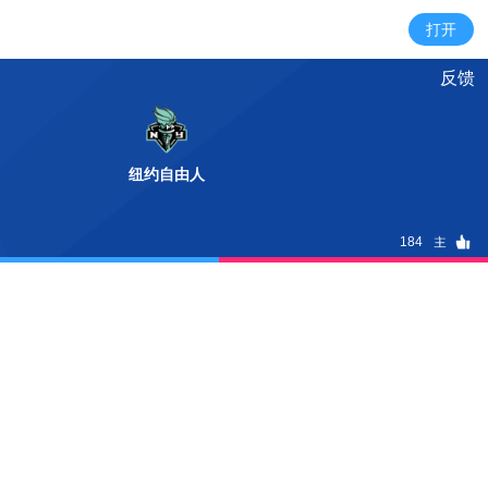
反馈
纽约自由人
184