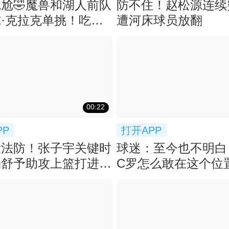
尬🤣魔兽和湖人前队
防不住！赵松源连续
·克拉克单挑！吃了
遭河床球员放翻
帽！
00:22
PP
打开APP
没法防！张子宇关键时
球迷：至今也不明白
杨舒予助攻上篮打进，
C罗怎么敢在这个位
杀死比赛
射门