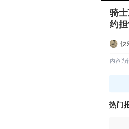
骑士
约担
快
内容为
热门