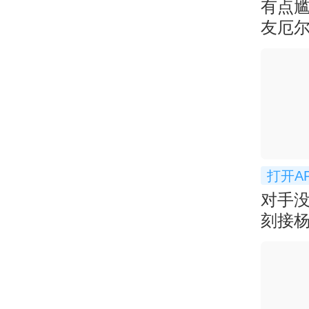
有点尴
友厄尔
个大
打开A
对手
刻接
基本