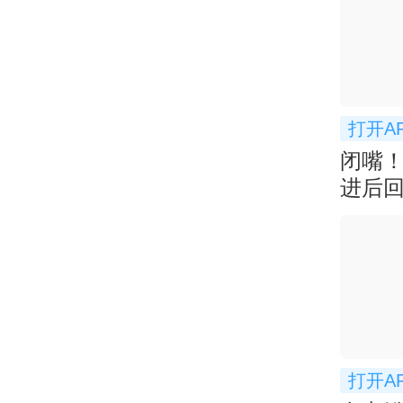
打开A
闭嘴
进后
衅
打开A