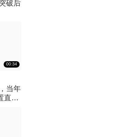
突破后
00:34
，当年
置直接