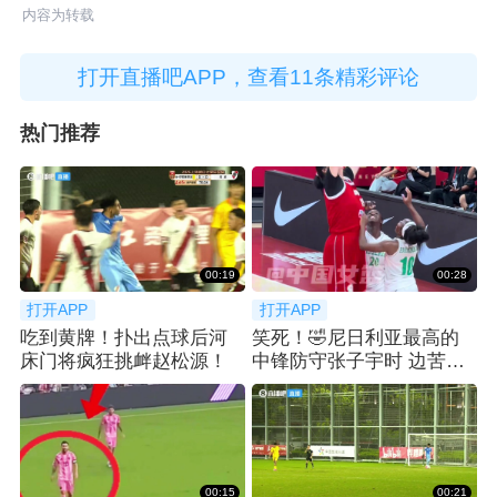
内容为转载
打开直播吧APP，查看11条精彩评论
热门推荐
00:19
00:28
打开APP
打开APP
吃到黄牌！扑出点球后河
笑死！🤣尼日利亚最高的
床门将疯狂挑衅赵松源！
中锋防守张子宇时 边苦笑
边弃防
00:15
00:21