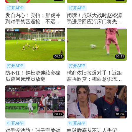
打开APP
打开APP
发自内心！实拍：胖虎冲
闭嘴！点球大战时赵松源
到对手禁区逼抢，不远处
罚进后回应河床门将先前
梅西微笑送上掌声
的挑衅
00:21
00:23
打开APP
打开APP
防不住！赵松源连续突破
球商依旧拉爆对手！近距
后遭河床球员放翻
离再欣赏：梅西意识流跑
位不停球垫射破门
00:22
01:06
打开APP
打开APP
对手没法防！张子宇关键
棒球联赛从不让人失望，