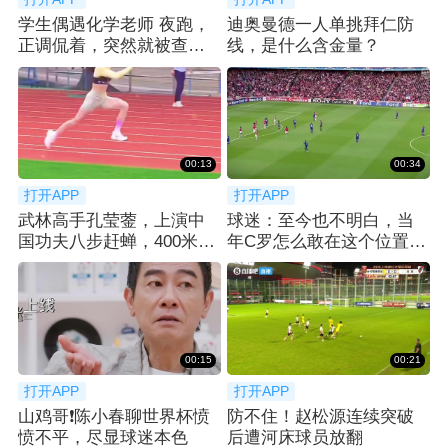
学生偶遇化学老师 夜跑，
迪奥曼德一人单挑拜仁防
正调侃着，突然就被查功
线，是什么含金量？
课... 😂
00:13
00:34
打开APP
打开APP
武林高手孔莹蓥，上演中
球迷：至今也不明白，当
国功夫八步赶蝉，400米栏
年C罗怎么敢在这个位置直
拿下冠军！
接射门
00:15
00:21
打开APP
打开APP
山鸡哥❗️陈小春聊世界杯愤
防不住！赵松源连续突破
愤不平，尽显球迷本色
后遭河床球员放翻