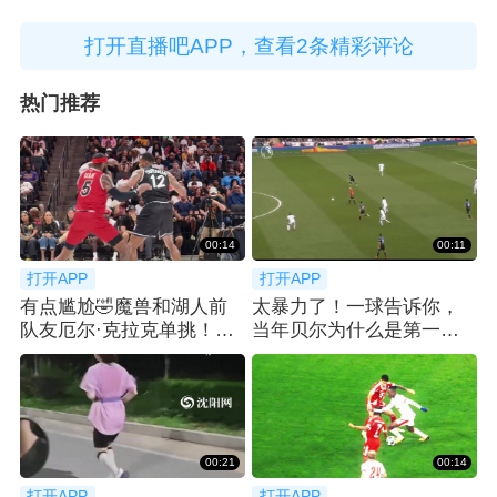
打开直播吧APP，查看2条精彩评论
热门推荐
00:14
00:11
打开APP
打开APP
有点尴尬🤣魔兽和湖人前
太暴力了！一球告诉你，
队友厄尔·克拉克单挑！吃
当年贝尔为什么是第一个
了个大帽！
亿元先生！
00:21
00:14
打开APP
打开APP