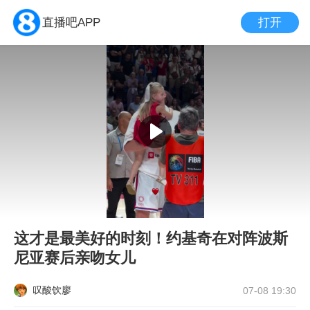
打开
直播吧APP
这才是最美好的时刻！约基奇在对阵波斯
尼亚赛后亲吻女儿
叹酸饮廖
07-08 19:30