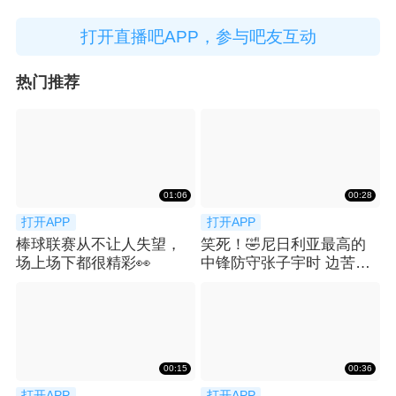
打开直播吧APP，参与吧友互动
热门推荐
01:06
00:28
打开APP
打开APP
棒球联赛从不让人失望，
笑死！🤣尼日利亚最高的
场上场下都很精彩👀
中锋防守张子宇时 边苦笑
边弃防
00:15
00:36
打开APP
打开APP