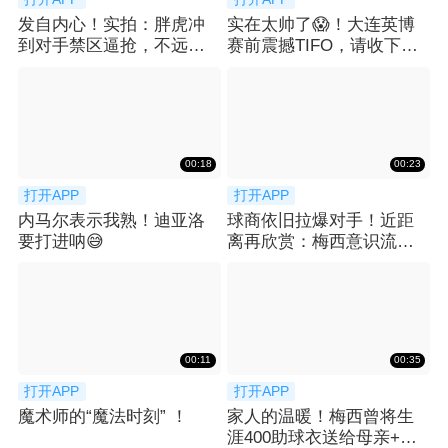
发自内心！实拍：胖虎冲
实在太帅了😱！大连英博
到对手禁区逼抢，不远处
赛前震撼TIFO，请收下我
梅西微笑送上掌声
的膝盖
00:18
00:23
打开APP
打开APP
内马尔表示我熟！迪亚洛
球商依旧拉爆对手！近距
要打进呐😅
离再欣赏：梅西意识流跑
位不停球垫射破门
00:11
00:35
打开APP
打开APP
魔术师的“魔法时刻” ！
家人的温暖！梅西曾将生
涯400助球衣送给母亲+一