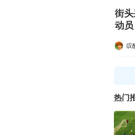
街头
动员？
叹
热门