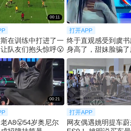
00:11
PP
打开APP
雷斯在训练中打进了一
终于直观感受到虞书欣
让队友们抱头惊呼😮
身高了，甜妹脸骗了
👀
00:21
PP
打开APP
老A8😤54岁奥尼尔
网友偶遇姚明提车蔚