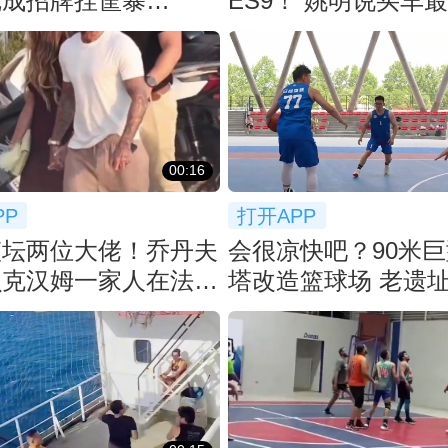
完成招牌挂筐暴
ES9！ 姚明说买车
！！
空间：等了2月
00:16
PP
打开APP
篮坛两位大佬！乔丹夫
会很凉快吧？90米
贝克汉姆一家人在法国
塔改造篮球场 老遗
聚餐
新潮流！