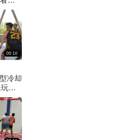
最看重
00:10
巨型冷却
址玩出