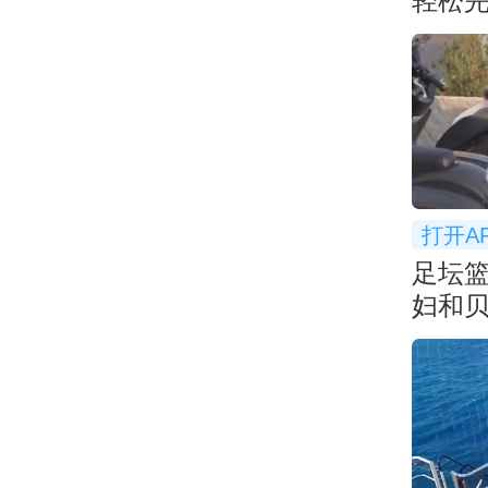
轻松
扣！
打开A
足坛
妇和
一起