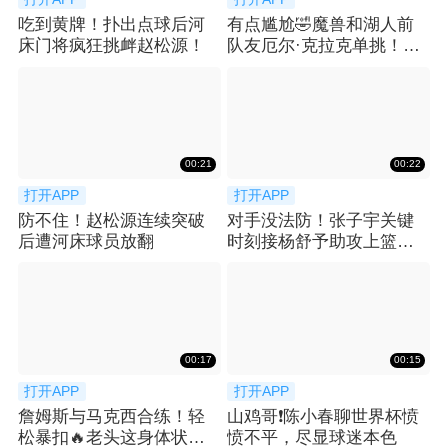
吃到黄牌！扑出点球后河
有点尴尬🤣魔兽和湖人前
床门将疯狂挑衅赵松源！
队友厄尔·克拉克单挑！吃
了个大帽！
00:21
00:22
打开APP
打开APP
防不住！赵松源连续突破
对手没法防！张子宇关键
后遭河床球员放翻
时刻接杨舒予助攻上篮打
进，基本杀死比赛
00:17
00:15
打开APP
打开APP
詹姆斯与马克西合练！轻
山鸡哥❗️陈小春聊世界杯愤
松暴扣🔥老头这身体状态
愤不平，尽显球迷本色