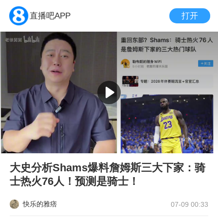
打开
直播吧APP
大史分析Shams爆料詹姆斯三大下家：骑
士热火76人！预测是骑士！
快乐的雅痞
07-09 00:33