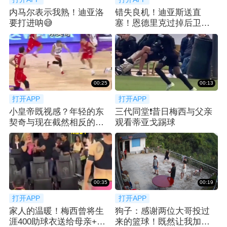
内马尔表示我熟！迪亚洛
错失良机！迪亚斯送直
要打进呐😅
塞！恩德里克过掉后卫小
角度打门被扑出
00:25
00:13
打开APP
打开APP
小皇帝既视感？年轻的东
三代同堂❗️昔日梅西与父亲
契奇与现在截然相反的风
观看蒂亚戈踢球
格 你更喜欢哪款
00:35
00:19
打开APP
打开APP
家人的温暖！梅西曾将生
狗子：感谢两位大哥投过
涯400助球衣送给母亲+一
来的篮球！既然让我加餐