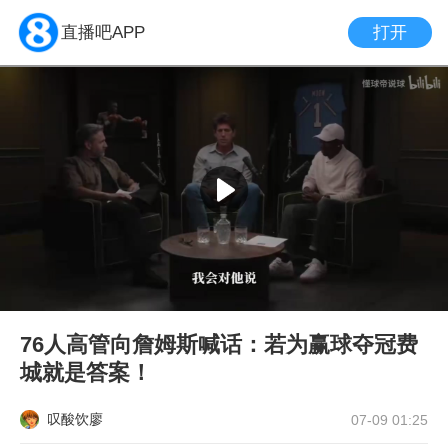
打开
直播吧APP
76人高管向詹姆斯喊话：若为赢球夺冠费
城就是答案！
叹酸饮廖
07-09 01:25