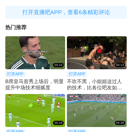
打开直播吧APP，查看6条精彩评论
热门推荐
00:24
00:13
打开APP
打开APP
B席皇马首秀上场后，明显
不吹不黑，小姐姐这过人
提升中场技术细腻度
的技术，比各位吧友如
何？😍
00:18
00:38
打开APP
打开APP