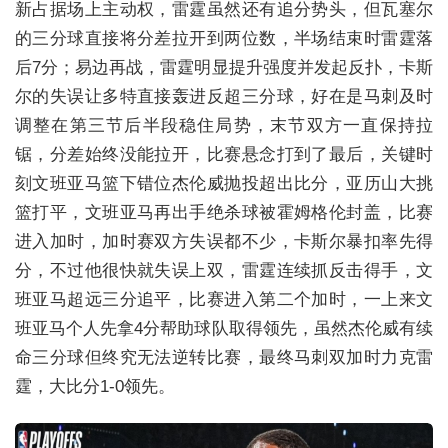
新占据场上主动权，雷霆虽然还有追分势头，但瓦塞尔
的三分球直接将分差拉开到两位数，半场结束时雷霆落
后7分；易边再战，雷霆明显提升强度并发起反扑，卡斯
尔的失误让多特直接轰进反超三分球，好在是马刺及时
调整在第三节后半段稳住局势，末节双方一直保持拉
锯，分差始终没能拉开，比赛悬念打到了最后，关键时
刻文班亚马篮下错位杰伦威抛投超出比分，亚历山大挑
篮打平，文班亚马再出手绝杀球被霍姆格伦封盖，比赛
进入加时，加时赛双方失误都不少，卡斯尔暴扣率先得
分，不过他很快就失误上双，雷霆连续抓反击得手，文
班亚马超远三分追平，比赛进入第二个加时，一上来文
班亚马个人先拿4分帮助球队取得领先，虽然杰伦威有续
命三分球但终究无法逆转比赛，最终马刺双加时力克雷
霆，大比分1-0领先。