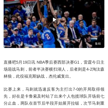
集锦
直播吧5月19日讯 NBA季后赛西部决赛G1，雷霆今日主
场迎战马刺，前者半决赛横扫湖人，后者则是4-2淘汰森
林狼，此役福克斯缺战，杰伦威复出。
比赛上来，马刺就迅速反客为主打出7-0的开局取得领
先，好在是卡鲁索及时站了出来个人包揽球队开场前七
分止血，两队在首节后半段开始展开拉锯，次节马刺重