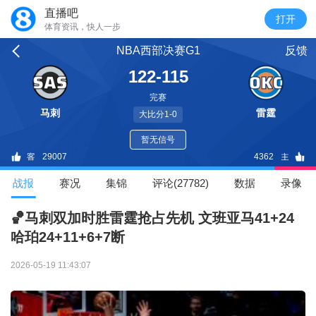
直播吧
体育资讯，快人一步
NBA西部决赛G1
反馈
122-115
完赛
马刺
雷霆
大比分1-0
暂无信号
29007
4362
战报
赛况
集锦
评论(27782)
数据
录像
🏀马刺双加时胜雷霆抢占先机 文班亚马41+24
哈珀24+11+6+7断
2026-05-19 11:43:07