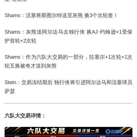
Shams：活塞将斯图尔特送至灰熊 换3个次轮签！
Shams：灰熊送阿尔达马去独行侠 换AJ·约翰逊+1受保
护首轮+2次轮
Shams：作为六队大交易的一部分，拉塞尔+1次轮+1次
轮互换被奇才送到灰熊
Stein：交易冻结期后 独行侠将引进阿尔达马和活塞球员
萨瑟
六队大交易详情：