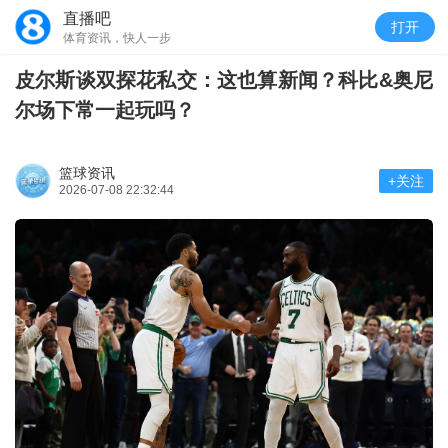
直播吧
打开
体育资讯，快人一步
皮尔斯谈双探花私交：这也算新闻？科比&奥尼
尔场下常一起玩吗？
篮球资讯
+关注
2026-07-08 22:32:44