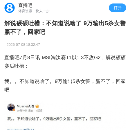
直播吧
打开
体育资讯，快人一步
解说硕硕吐槽：不知道说啥了 9万输出5杀女警
赢不了，回家吧
2026-07-08 18:32:47
直播吧7月8日讯 MSI淘汰赛T1以1-3不敌G2，解说硕硕
赛后吐槽：
我。。不知道说啥了。9万输出5杀女警，赢不了，回家
吧