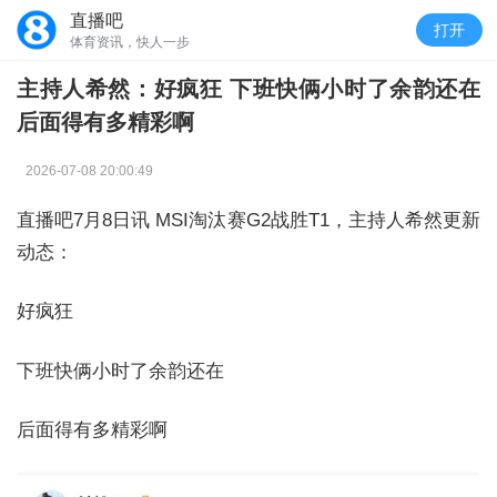
直播吧
打开
体育资讯，快人一步
主持人希然：好疯狂 下班快俩小时了余韵还在
后面得有多精彩啊
2026-07-08 20:00:49
直播吧7月8日讯 MSI淘汰赛G2战胜T1，主持人希然更新
动态：
好疯狂
下班快俩小时了余韵还在
后面得有多精彩啊